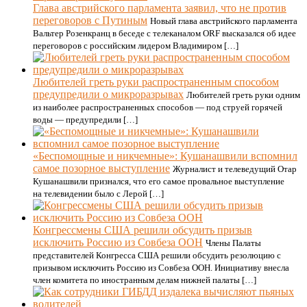
Глава австрийского парламента заявил, что не против
переговоров с Путиным
Новый глава австрийского парламента
Вальтер Розенкранц в беседе с телеканалом ORF высказался об идее
переговоров с российским лидером Владимиром […]
Любителей греть руки распространенным способом
предупредили о микроразрывах
Любителей греть руки одним
из наиболее распространенных способов — под струей горячей
воды — предупредили […]
«Беспомощные и никчемные»: Кушанашвили вспомнил
самое позорное выступление
Журналист и телеведущий Отар
Кушанашвили признался, что его самое провальное выступление
на телевидении было с Лерой […]
Конгрессмены США решили обсудить призыв
исключить Россию из Совбеза ООН
Члены Палаты
представителей Конгресса США решили обсудить резолюцию с
призывом исключить Россию из Совбеза ООН. Инициативу внесла
член комитета по иностранным делам нижней палаты […]