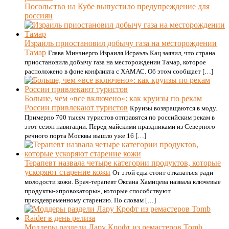
Посольство на Кубе выпустило предупреждение для
россиян
Израиль приостановил добычу газа на месторождении
Тамар
Глава Минэнерго Израиля Исраэль Кац заявил, что страна
приостановила добычу газа на месторождении Тамар, которое
расположено в фоне конфликта с ХАМАС. Об этом сообщает […]
Больше, чем «все включено»: как круизы по рекам
России привлекают туристов
Круизы возвращаются в моду.
Примерно 700 тысяч туристов отправятся по российским рекам в
этот сезон навигации. Перед майскими праздниками из Северного
речного порта Москвы вышло уже 16 […]
Терапевт назвала четыре категории продуктов, которые
ускоряют старение кожи
От этой еды стоит отказаться ради
молодости кожи. Врач-терапевт Оксана Хамицева назвала ключевые
продукты-«провокаторы», которые способствуют
преждевременному старению. По словам […]
Моддеры раздели Лару Крофт из ремастеров Tomb