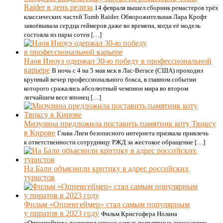
Raider в день релиза
14 февраля вышел сборник ремастеров трёх
классических частей Tomb Raider. Обворожительная Лара Крофт
завоёвывала сердца геймеров даже во времена, когда её модель
состояла из пары сотен […]
Наоя Иноуэ одержал 30-ю победу в профессиональной
карьере
В ночь с 4 на 5 мая мск в Лас-Вегасе (США) проходил
крупный вечер профессионального бокса, в главном событии
которого сражались абсолютный чемпион мира во втором
легчайшем весе японец […]
Мизулина предложила поставить памятник коту Твиксу
в Кирове
Глава Лиги безопасного интернета призвала привлечь
к ответственности сотрудницу РЖД за жестокое обращение […]
На Бали объяснили критику в адрес российских
туристов
Фильм «Оппенгеймер» стал самым популярным
у пиратов в 2023 году
Фильм Кристофера Нолана
«Оппенгеймер» возглавил список самых популярных кинокартин