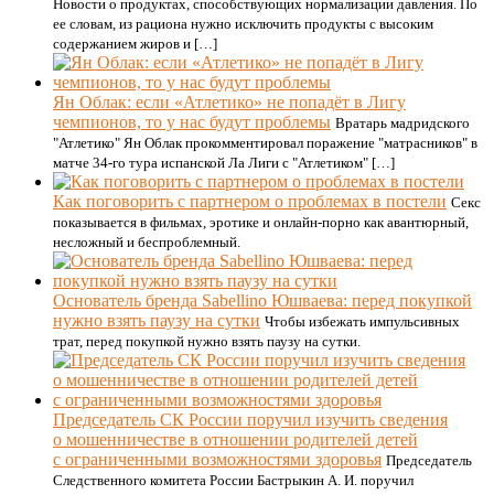
Новости о продуктах, способствующих нормализации давления. По
ее словам, из рациона нужно исключить продукты с высоким
содержанием жиров и […]
Ян Облак: если «Атлетико» не попадёт в Лигу
чемпионов, то у нас будут проблемы
Вратарь мадридского
"Атлетико" Ян Облак прокомментировал поражение "матрасников" в
матче 34-го тура испанской Ла Лиги с "Атлетиком" […]
Как поговорить с партнером о проблемах в постели
Секс
показывается в фильмах, эротике и онлайн-порно как авантюрный,
несложный и беспроблемный.
Основатель бренда Sabellino Юшваева: перед покупкой
нужно взять паузу на сутки
Чтобы избежать импульсивных
трат, перед покупкой нужно взять паузу на сутки.
Председатель СК России поручил изучить сведения
о мошенничестве в отношении родителей детей
с ограниченными возможностями здоровья
Председатель
Следственного комитета России Бастрыкин А. И. поручил