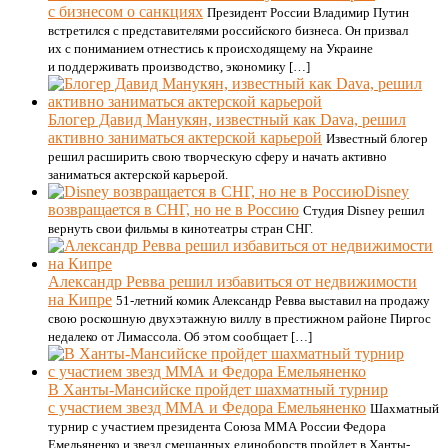
с бизнесом о санкциях
Президент России Владимир Путин
встретился с представителями российского бизнеса. Он призвал
их с пониманием отнестись к происходящему на Украине
и поддерживать производство, экономику […]
Блогер Давид Манукян, известный как Dava, решил
активно заниматься актерской карьерой
Известный блогер
решил расширить свою творческую сферу и начать активно
заниматься актерской карьерой.
Disney
возвращается в СНГ, но не в Россию
Студия Disney решил
вернуть свои фильмы в кинотеатры стран СНГ.
Александр Ревва решил избавиться от недвижимости
на Кипре
51-летний комик Александр Ревва выставил на продажу
свою роскошную двухэтажную виллу в престижном районе Пиргос
недалеко от Лимассола. Об этом сообщает […]
В Ханты-Мансийске пройдет шахматный турнир
с участием звезд ММА и Федора Емельяненко
Шахматный
турнир с участием президента Союза ММА России Федора
Емельяненко и звезд смешанных единоборств пройдет в Ханты-