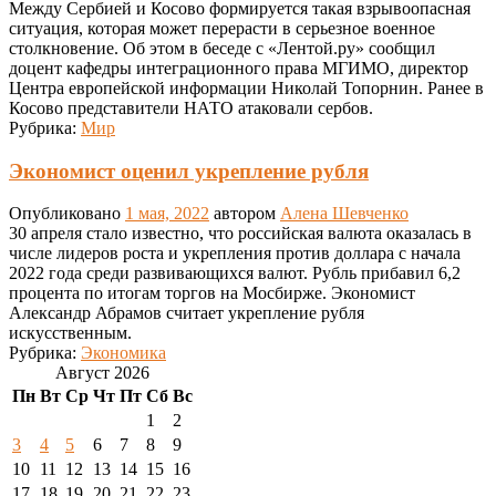
Между Сербией и Косово формируется такая взрывоопасная
ситуация, которая может перерасти в серьезное военное
столкновение. Об этом в беседе с «Лентой.ру» сообщил
доцент кафедры интеграционного права МГИМО, директор
Центра европейской информации Николай Топорнин. Ранее в
Косово представители НАТО атаковали сербов.
Рубрика:
Мир
Экономист оценил укрепление рубля
Опубликовано
1 мая, 2022
автором
Алена Шевченко
30 апреля стало известно, что российская валюта оказалась в
числе лидеров роста и укрепления против доллара с начала
2022 года среди развивающихся валют. Рубль прибавил 6,2
процента по итогам торгов на Мосбирже. Экономист
Александр Абрамов считает укрепление рубля
искусственным.
Рубрика:
Экономика
Август 2026
Пн
Вт
Ср
Чт
Пт
Сб
Вс
1
2
3
4
5
6
7
8
9
10
11
12
13
14
15
16
17
18
19
20
21
22
23