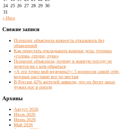
24
25
26
27
28
29
30
31
« Июл
Свежие записи
Психолог объяснила важность отказывать без
объяснений
Как перестать откладывать важные дела: техника
«голова, сердце, руки»
Психолог объяснила, почему в жаркую погоду не
хочется ни с кем общаться
«А это точно мой мужчина?»: 5 вопросов самой себе,
которые расставят все по местам
В России 42% жителей заявили, что их бесит запах
чужих ног в поезде
Архивы
Август 2026
Июль 2026
Июнь 2026
Май 2026