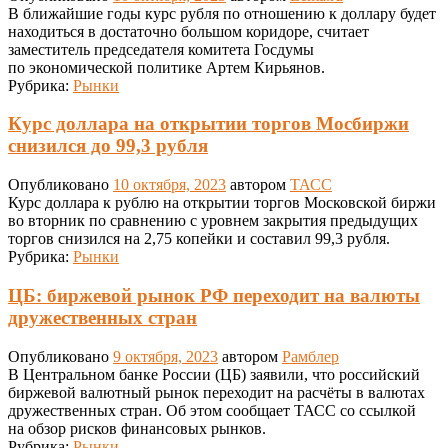
В ближайшие годы курс рубля по отношению к доллару будет
находиться в достаточно большом коридоре, считает
заместитель председателя комитета Госдумы
по экономической политике Артем Кирьянов.
Рубрика:
Рынки
Курс доллара на открытии торгов Мосбиржи
снизился до 99,3 рубля
Опубликовано
10 октября, 2023
автором
ТАСС
Курс доллара к рублю на открытии торгов Московской биржи
во вторник по сравнению с уровнем закрытия предыдущих
торгов снизился на 2,75 копейки и составил 99,3 рубля.
Рубрика:
Рынки
ЦБ: биржевой рынок РФ переходит на валюты
дружественных стран
Опубликовано
9 октября, 2023
автором
Рамблер
В Центральном банке России (ЦБ) заявили, что российский
биржевой валютный рынок переходит на расчёты в валютах
дружественных стран. Об этом сообщает ТАСС со ссылкой
на обзор рисков финансовых рынков.
Рубрика:
Рынки