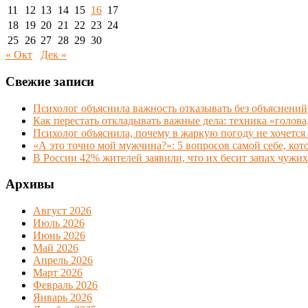
11
12
13
14
15
16
17
18
19
20
21
22
23
24
25
26
27
28
29
30
« Окт
Дек »
Свежие записи
Психолог объяснила важность отказывать без объяснений
Как перестать откладывать важные дела: техника «голова,
Психолог объяснила, почему в жаркую погоду не хочется 
«А это точно мой мужчина?»: 5 вопросов самой себе, кото
В России 42% жителей заявили, что их бесит запах чужих
Архивы
Август 2026
Июль 2026
Июнь 2026
Май 2026
Апрель 2026
Март 2026
Февраль 2026
Январь 2026