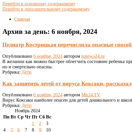
Перейти к основному содержимому
Перейти к дополнительному содержимому
Главная
Архив за день:
6 ноября, 2024
Педиатр Кострицкая перечислила опасные способ
Опубликовано
6 ноября, 2024
автором
runews24.ru
В желании как можно быстрее облегчить состояние ребенка при
но и смертельно опасны.
Рубрика:
Дети
Как защитить детей от вируса Коксаки, рассказа
Опубликовано
6 ноября, 2024
автором
Mir24.TV
Вирус Коксаки наиболее опасен для детей дошкольного и школьн
Рубрика:
Дети
Ноябрь 2024
Пн
Вт
Ср
Чт
Пт
Сб
Вс
1
2
3
4
5
6
7
8
9
10