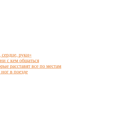
 сердце, руки»
ни с кем общаться
рые расставят все по местам
 ног в поезде