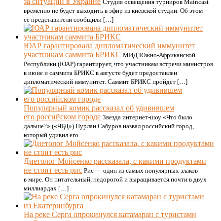
за ситуации в Украине
Студия освещения турниров Maincast
временно не будет выходить в эфир из киевской студии. Об этом
её представители сообщили […]
ЮАР гарантировала дипломатический иммунитет
участникам саммита БРИКС
МИД Южно-Африканской
Республики (ЮАР) гарантирует, что участникам встречи министров
в июне и саммита БРИКС в августе будет предоставлен
дипломатический иммунитет. Саммит БРИКС пройдет […]
Популярный комик рассказал об удивившем
его российском городе
Звезда интернет-шоу «Что было
дальше?» («ЧБД») Нурлан Сабуров назвал российский город,
который удивил его.
Диетолог Мойсенко рассказала, с какими продуктами
не стоит есть рис
Рис — один из самых популярных злаков
в мире. Он питательный, недорогой и выращивается почти в двух
миллиардах […]
На реке Серга опрокинулся катамаран с туристами