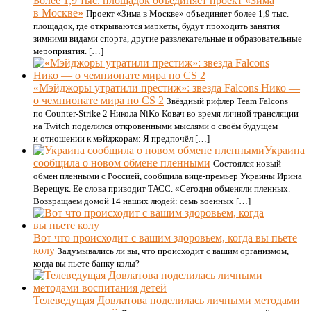
Более 1,9 тыс. площадок объединяет проект «Зима
в Москве»
Проект «Зима в Москве» объединяет более 1,9 тыс.
площадок, где открываются маркеты, будут проходить занятия
зимними видами спорта, другие развлекательные и образовательные
мероприятия. […]
«Мэйджоры утратили престиж»: звезда Falcons Нико —
о чемпионате мира по CS 2
Звёздный рифлер Team Falcons
по Counter-Strike 2 Никола NiKo Ковач во время личной трансляции
на Twitch поделился откровенными мыслями о своём будущем
и отношении к мэйджорам: Я предпочёл […]
Украина
сообщила о новом обмене пленными
Состоялся новый
обмен пленными с Россией, сообщила вице-премьер Украины Ирина
Верещук. Ее слова приводит ТАСС. «Сегодня обменяли пленных.
Возвращаем домой 14 наших людей: семь военных […]
Вот что происходит с вашим здоровьем, когда вы пьете
колу
Задумывались ли вы, что происходит с вашим организмом,
когда вы пьете банку колы?
Телеведущая Довлатова поделилась личными методами