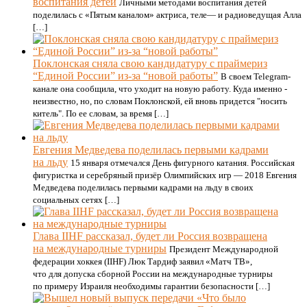
воспитания детей
Личными методами воспитания детей
поделилась с «Пятым каналом» актриса, теле— и радиоведущая Алла
[…]
Поклонская сняла свою кандидатуру с праймериз
“Единой России” из-за “новой работы”
В своем Telegram-
канале она сообщила, что уходит на новую работу. Куда именно -
неизвестно, но, по словам Поклонской, ей вновь придется "носить
китель". По ее словам, за время […]
Евгения Медведева поделилась первыми кадрами
на льду
15 января отмечался День фигурного катания. Российская
фигуристка и серебряный призёр Олимпийских игр — 2018 Евгения
Медведева поделилась первыми кадрами на льду в своих
социальных сетях […]
Глава IIHF рассказал, будет ли Россия возвращена
на международные турниры
Президент Международной
федерации хоккея (IIHF) Люк Тардиф заявил «Матч ТВ»,
что для допуска сборной России на международные турниры
по примеру Израиля необходимы гарантии безопасности […]