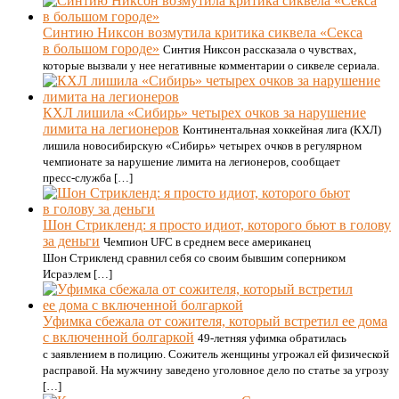
Синтию Никсон возмутила критика сиквела «Секса
в большом городе»
Синтия Никсон рассказала о чувствах,
которые вызвали у нее негативные комментарии о сиквеле сериала.
КХЛ лишила «Сибирь» четырех очков за нарушение
лимита на легионеров
Континентальная хоккейная лига (КХЛ)
лишила новосибирскую «Сибирь» четырех очков в регулярном
чемпионате за нарушение лимита на легионеров, сообщает
пресс‑служба […]
Шон Стрикленд: я просто идиот, которого бьют в голову
за деньги
Чемпион UFC в среднем весе американец
Шон Стрикленд сравнил себя со своим бывшим соперником
Исраэлем […]
Уфимка сбежала от сожителя, который встретил ее дома
с включенной болгаркой
49-летняя уфимка обратилась
с заявлением в полицию. Сожитель женщины угрожал ей физической
расправой. На мужчину заведено уголовное дело по статье за угрозу
[…]