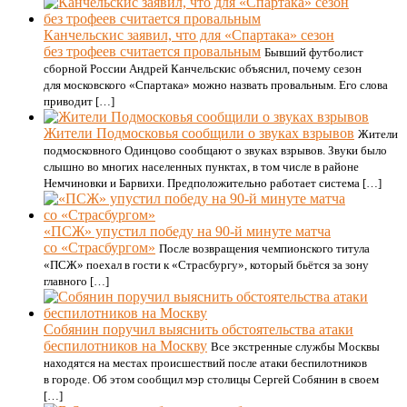
Канчельскис заявил, что для «Спартака» сезон
без трофеев считается провальным
Бывший футболист
сборной России Андрей Канчельскис объяснил, почему сезон
для московского «Спартака» можно назвать провальным. Его слова
приводит […]
Жители Подмосковья сообщили о звуках взрывов
Жители
подмосковного Одинцово сообщают о звуках взрывов. Звуки было
слышно во многих населенных пунктах, в том числе в районе
Немчиновки и Барвихи. Предположительно работает система […]
«ПСЖ» упустил победу на 90-й минуте матча
со «Страсбургом»
После возвращения чемпионского титула
«ПСЖ» поехал в гости к «Страсбургу», который бьётся за зону
главного […]
Собянин поручил выяснить обстоятельства атаки
беспилотников на Москву
Все экстренные службы Москвы
находятся на местах происшествий после атаки беспилотников
в городе. Об этом сообщил мэр столицы Сергей Собянин в своем
[…]