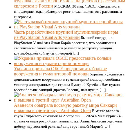
Мурашко заявил о росте числа пациентов с рассеянным
склерозом в России
МОСКВА, 30 мая. /ТАСС/. Специалисты
в последние годы наблюдают рост числа пациентов с рассеянным
склерозом.
Часть разработчиков крупной мультиплеерной игры
из PlayStation Visual Arts уволили
Бывший сотрудник
PlayStation Visual Arts Джон Борба рассказал, что организация
столкнулась с увольнениями в результате реструктуризации
крупнобюджетной мультиплеерной […]
Украина призвала ОБСЕ предоставить больше
вооружения и гуманитарной помощи
Украина нуждается в
дополнительном вооружении и гуманитарной помощи, сообщил
министр иностранных дел страны Дмитрий Кулеба. «Нам нужно
ввести больше санкций (против России), нам нужно […]
Аванесян обыграла восьмую ракетку мира Саккари
и вышла в третий круг Australian Open
В матче второго
круга Открытого чемпионата Австралии — 2024 в Мельбурне 74-
я ракетка мира российская теннисистка Элина Аванесян одержала
победу над восьмой ракеткой мира гречанкой Марией […]