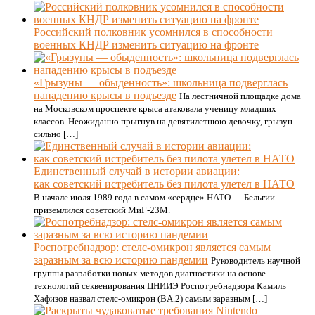
Российский полковник усомнился в способности
военных КНДР изменить ситуацию на фронте
«Грызуны — обыденность»: школьница подверглась
нападению крысы в подъезде
На лестничной площадке дома
на Московском проспекте крыса атаковала ученицу младших
классов. Неожиданно прыгнув на девятилетнюю девочку, грызун
сильно […]
Единственный случай в истории авиации:
как советский истребитель без пилота улетел в НАТО
В начале июля 1989 года в самом «сердце» НАТО — Бельгии —
приземлился советский МиГ-23М.
Роспотребнадзор: стелс-омикрон является самым
заразным за всю историю пандемии
Руководитель научной
группы разработки новых методов диагностики на основе
технологий секвенирования ЦНИИЭ Роспотребнадзора Камиль
Хафизов назвал стелс-омикрон (BA.2) самым заразным […]