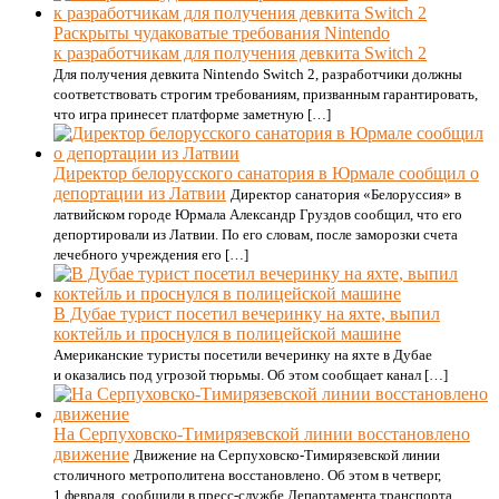
Раскрыты чудаковатые требования Nintendo
к разработчикам для получения девкита Switch 2
Для получения девкита Nintendo Switch 2, разработчики должны
соответствовать строгим требованиям, призванным гарантировать,
что игра принесет платформе заметную […]
Директор белорусского санатория в Юрмале сообщил о
депортации из Латвии
Директор санатория «Белоруссия» в
латвийском городе Юрмала Александр Груздов сообщил, что его
депортировали из Латвии. По его словам, после заморозки счета
лечебного учреждения его […]
В Дубае турист посетил вечеринку на яхте, выпил
коктейль и проснулся в полицейской машине
Американские туристы посетили вечеринку на яхте в Дубае
и оказались под угрозой тюрьмы. Об этом сообщает канал […]
На Серпуховско-Тимирязевской линии восстановлено
движение
Движение на Серпуховско-Тимирязевской линии
столичного метрополитена восстановлено. Об этом в четверг,
1 февраля, сообщили в пресс-службе Департамента транспорта