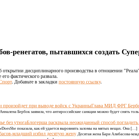
ов-ренегатов, пытавшихся создать Супе
открытии дисциплинарного производства в отношении "Реала",
его фактического развала.
Спорт
. Добавьте в закладки
постоянную ссылку
.
Глава МИД ФРГ Бербо
нналена Бербок заявила, что антироссийские санкции можно будет снять тольк
Блогерша раскрыла неожиданный способ погладить 
DoesShe показала, как ей удается выровнять заломы на мятых вещах. Она […]
басов-младший избил десятую жену
Десятая жена Бари Алибасова-млад