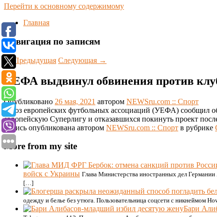
Перейти к основному содержимому
Главная
Навигация по записям
←
Предыдущая
Следующая
→
УЕФА выдвинул обвинения против клуб
Опубликовано
26 мая, 2021
автором
NEWSru.com :: Спорт
Союз европейских футбольных ассоциаций (УЕФА) сообщил об 
европейскую Суперлигу и отказавшихся покинуть проект после 
Запись опубликована автором
NEWSru.com :: Спорт
в рубрике
More from my site
войск с Украины
Глава Министерства иностранных дел Германии А
[…]
одежду и белье без утюга. Пользовательница соцсети с никнеймом How
Бари Али