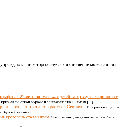
дупреждают: в некоторых случаях их ношение может лишить
штрафовал 22-летнюю мать 4-х детей за кражу электроплитки
д признал виновной в краже и оштрафовал на 10 тысяч […]
ренцварош» заплатит за трансфер Севикяна
Генеральный директор
а Эдгара Севикяна […]
 микрозелень стала хитом
Микрозелень уже давно перестала быть