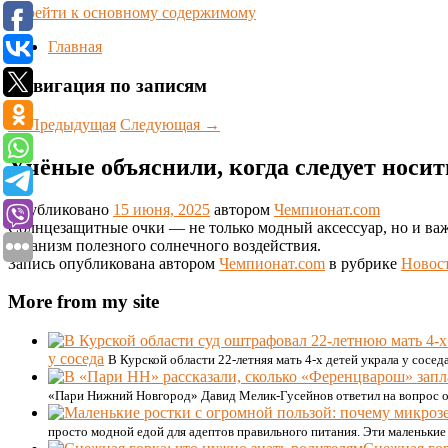
Перейти к основному содержимому
Главная
Навигация по записям
←
Предыдущая
Следующая
→
Учёные объяснили, когда следует носит
Опубликовано
15 июня, 2025
автором
Чемпионат.com
Солнцезащитные очки — не только модный аксессуар, но и ва
организм полезного солнечного воздействия.
Запись опубликована автором
Чемпионат.com
в рубрике
Новос
More from my site
у соседа
В Курской области 22-летняя мать 4-х детей украла у сосе
«Пари Нижний Новгород» Давид Мелик-Гусейнов ответил на вопрос о
просто модной едой для адептов правильного питания. Эти маленькие р