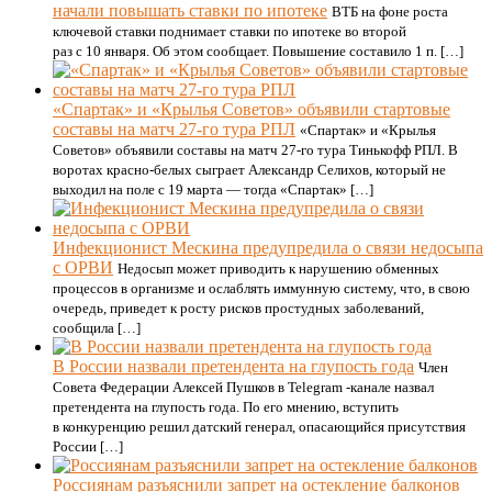
начали повышать ставки по ипотеке
ВТБ на фоне роста
ключевой ставки поднимает ставки по ипотеке во второй
раз с 10 января. Об этом сообщает. Повышение составило 1 п. […]
«Спартак» и «Крылья Советов» объявили стартовые
составы на матч 27-го тура РПЛ
«Спартак» и «Крылья
Советов» объявили составы на матч 27-го тура Тинькофф РПЛ. В
воротах красно-белых сыграет Александр Селихов, который не
выходил на поле с 19 марта — тогда «Спартак» […]
Инфекционист Мескина предупредила о связи недосыпа
с ОРВИ
Недосып может приводить к нарушению обменных
процессов в организме и ослаблять иммунную систему, что, в свою
очередь, приведет к росту рисков простудных заболеваний,
сообщила […]
В России назвали претендента на глупость года
Член
Совета Федерации Алексей Пушков в Telegram -канале назвал
претендента на глупость года. По его мнению, вступить
в конкуренцию решил датский генерал, опасающийся присутствия
России […]
Россиянам разъяснили запрет на остекление балконов