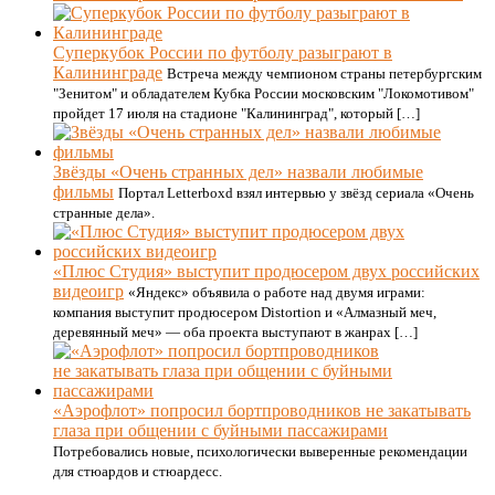
Суперкубок России по футболу разыграют в
Калининграде
Встреча между чемпионом страны петербургским
"Зенитом" и обладателем Кубка России московским "Локомотивом"
пройдет 17 июля на стадионе "Калининград", который […]
Звёзды «Очень странных дел» назвали любимые
фильмы
Портал Letterboxd взял интервью у звёзд сериала «Очень
странные дела».
«Плюс Студия» выступит продюсером двух российских
видеоигр
«Яндекс» объявила о работе над двумя играми:
компания выступит продюсером Distortion и «Алмазный меч,
деревянный меч» — оба проекта выступают в жанрах […]
«Аэрофлот» попросил бортпроводников не закатывать
глаза при общении с буйными пассажирами
Потребовались новые, психологически выверенные рекомендации
для стюардов и стюардесс.