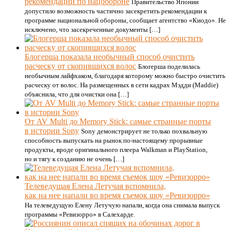
рекомендации по нацобороне
Правительство Японии
допустило возможность частично засекретить рекомендации к
программе национальной обороны, сообщает агентство «Киодо». Не
исключено, что засекреченные документы […]
Блогерша показала необычный способ очистить
расческу от скопившихся волос
Блогерша поделилась
необычным лайфхаком, благодаря которому можно быстро очистить
расческу от волос. На размещенных в сети кадрах Мэдди (Maddie)
объяснила, что для очистки она […]
От AV Multi до Memory Stick: самые странные порты
в истории Sony
Sony демонстрирует не только похвальную
способность выпускать на рынок по-настоящему прорывные
продукты, вроде оригинального плеера Walkman и PlayStation,
но и тягу к созданию не очень […]
Телеведущая Елена Летучая вспомнила,
как на нее напали во время съемок шоу «Ревизорро»
На телеведущую Елену Летучую напали, когда она снимала выпуск
программы «Ревизорро» в Салехарде.