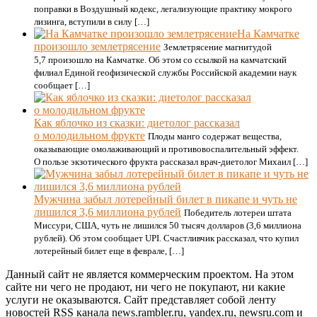
поправки в Воздушный кодекс, легализующие практику мокрого
лизинга, вступили в силу […]
На Камчатке
произошло землетрясение
Землетрясение магнитудой
5,7 произошло на Камчатке. Об этом со ссылкой на камчатский
филиал Единой геофизической службы Российской академии наук
сообщает […]
Как яблочко из сказки: диетолог рассказал
о молодильном фрукте
Плоды манго содержат вещества,
оказывающие омолаживающий и противовоспалительный эффект.
О пользе экзотического фрукта рассказал врач-диетолог Михаил […]
Мужчина забыл лотерейный билет в пикапе и чуть не
лишился 3,6 миллиона рублей
Победитель лотереи штата
Миссури, США, чуть не лишился 50 тысяч долларов (3,6 миллиона
рублей). Об этом сообщает UPI. Счастливчик рассказал, что купил
лотерейный билет еще в феврале, […]
Данный сайт не является коммерческим проектом. На этом
сайте ни чего не продают, ни чего не покупают, ни какие
услуги не оказываются. Сайт представляет собой ленту
новостей RSS канала news.rambler.ru, yandex.ru, newsru.com и