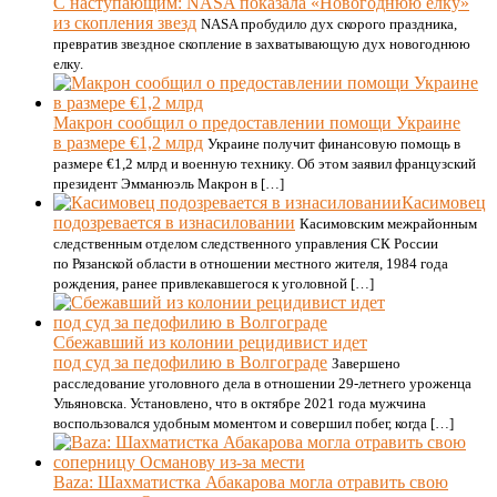
С наступающим: NASA показала «Новогоднюю елку»
из скопления звезд
NASA пробудило дух скорого праздника,
превратив звездное скопление в захватывающую дух новогоднюю
елку.
Макрон сообщил о предоставлении помощи Украине
в размере €1,2 млрд
Украине получит финансовую помощь в
размере €1,2 млрд и военную технику. Об этом заявил французский
президент Эмманюэль Макрон в […]
Касимовец
подозревается в изнасиловании
Касимовским межрайонным
следственным отделом следственного управления СК России
по Рязанской области в отношении местного жителя, 1984 года
рождения, ранее привлекавшегося к уголовной […]
Сбежавший из колонии рецидивист идет
под суд за педофилию в Волгограде
Завершено
расследование уголовного дела в отношении 29-летнего уроженца
Ульяновска. Установлено, что в октябре 2021 года мужчина
воспользовался удобным моментом и совершил побег, когда […]
Baza: Шахматистка Абакарова могла отравить свою