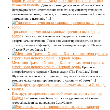
Борис Вишневский: “Вода, как известно, не течет под
лежачий камень”
Депутат Законодательного собрания Санкт-
Петербурга перечисляет свежие новости о крупных тратах денег
налогоплательщиков, отмечая, что этим деньгам можно найти иное
применение, а изменить […]
Трихолог перечислила главные причины выпадения
волос
Среди них — генетическая предрасположенность
и гормональное влияние. Также это может происходить на фоне
стресса, наличия инфекций, приема некоторых лекарств. Об этом
«Газете.Ru» сообщила […]
Меланию Трамп и Хиллари Клинтон захотели сделать
героинями нового сезона «Первой леди»
Продюсер
биографического сериала «Первая леди» (The First Lady) Кэти
Шульман во время презентации шоу поделилась своими мыслями о
том, кто может стать героями второго сезона — об этом […]
Как друг цесаревича стал любимым актером Леонида
Гайдая
Его жизнь сама была похожа на удивительный фильм,
который наверняка понравился бы публике.