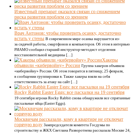
Известный препарат оказался связан со снижением
риска развития проблем со зрением
Врач Антонов: чтобы проверить осанку, достаточно
встать у стены
В современном мире осанка нарушается из-
за сидячей работы, смартфонов и компьютеров. Об этом в интервью
РИАМО сообщил старший инструктор-методист отделения
восстановительной медицины […]
Хакеры
объявили «кибервойну» России
Группа хакеров объявила
«кибервойну» России. Об этом говорится в пятницу, 25 февраля,
в сообщении группировки в. Также хакеры взяли на себя
ответственность за атаку на сайт […]
Rocky Rabbit Easter Eggs: все пасхалки на 19 сентября
19 сентября игроки Rocky Rabbit снова обнаружили все спрятанные
пасхальные яйца (Easter Eggs).
Москвичам рассказали, кому в квартире не отключат
горячую воду
Зампредседателя комитета Госдумы по
строительству и ЖКХ Светлана Разворотнева рассказала Москве 24,