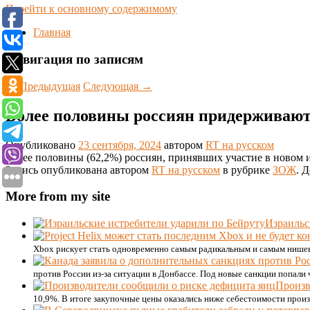
Перейти к основному содержимому
Главная
Навигация по записям
←
Предыдущая
Следующая
→
Более половины россиян придерживают
Опубликовано
23 сентября, 2024
автором
RT на русском
Более половины (62,2%) россиян, принявших участие в новом 
Запись опубликована автором
RT на русском
в рубрике
ЗОЖ
. 
More from my site
Израильс
Xbox рискует стать одновременно самым радикальным и самым нишев
против России из-за ситуации в Донбассе. Под новые санкции попали 
Произв
10,9%. В итоге закупочные цены оказались ниже себестоимости произ