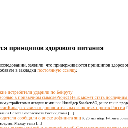
ся принципов здорового питания
исследовании, заявили, что придерживаются принципов здоровог
Добавьте в закладки
постоянную ссылку
.
кие истребители ударили по Бейруту
Project Helix может стать последни
ым устройством в истории компании. Инсайдер SneakersSO, ранее точно пред
Канада заявила о дополнительных санкциях против России
члены Совета Безопасности России, главы […]
одители сообщили о риске дефицита яиц
К 26 мая яйца 1-й категории
водства. Между тем в […]