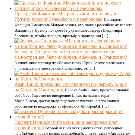
Президент Франции Макрон заявил, что передал
Путину просьбу Зеленского о переговорах
Президент
Франции Эммануэль Макрон заявил, что звонил российскому коллеге
Владимиру Путину по просьбе украинского лидера Владимира
Зеленского, чтобы передать просьбу о проведении […]
Белоус о «Спартаке»: «Не понимаю слепую веру
в иностранцев. Чего добились Абаскаль и Станкович?
Бывший вице-президент «Локомотива» Юрий Белоус высказался
о приглашении иностранных специалистов […]
Asahi Linux превзошел собственную поддержку Apple
на Mac с SoC компании
Проект Asahi Linux, представляющий
собой сообщество по внедрению Linux на компьютеры
Mac с Silicon, достиг выдающегося результата: он превзошел
собственную поддержку графических API OpenGL […]
Эксперт Целиков: битва скидок и распродаж идет
с новой силой
Второй летний месяц может стать рекордным
по объёмам продаж новых автомобилей, считает глава «Автостата»